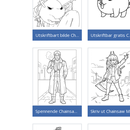
Utskriftbart bilde Chainsaw Man
Utskriftbar
Spennende Chainsaw Man
S