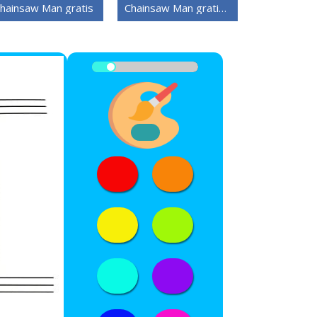
hainsaw Man gratis
Chainsaw Man gratis utskriftbar