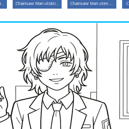
Chainsaw Man utskriftbar
Chainsaw Man utskriftbar for barn
Chainsaw Man uten kostnad
C