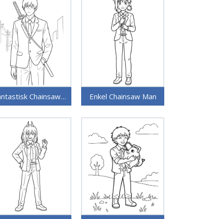
Fantastisk Chainsaw Man
Enkel Chainsaw Man