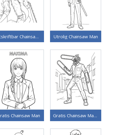
Utskriftbar Chainsaw Man for barn
Utrolig Chainsaw Man
ratis Chainsaw Man
Gratis Chainsaw Man utskriftbar