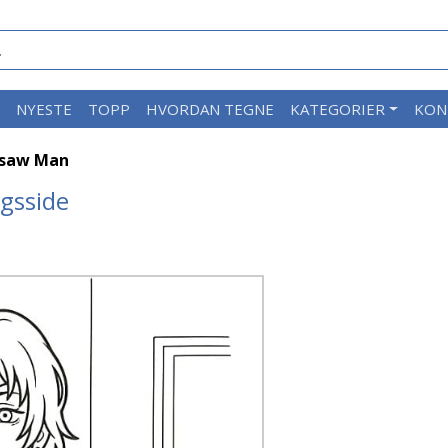
M
NYESTE
TOPP
HVORDAN TEGNE
KATEGORIER
KON
nsaw Man
gsside