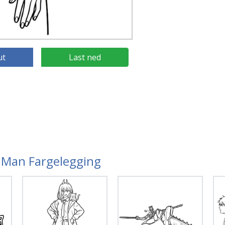
ut
Last ned
w Man Fargelegging