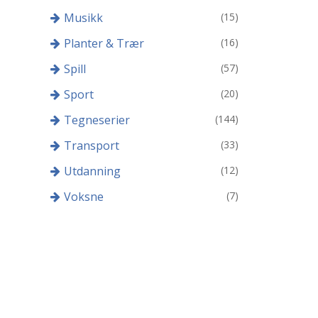
Musikk
(15)
Planter & Trær
(16)
Spill
(57)
Sport
(20)
Tegneserier
(144)
Transport
(33)
Utdanning
(12)
Voksne
(7)