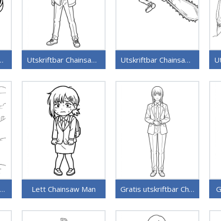
 gratis Chainsaw Man
Utskriftbar Chainsaw Man
Utskriftbar Chainsaw Man uten kostnad
kriv ut Chainsaw Man
Lett Chainsaw Man
Gratis utskriftbar Chainsaw Man
G