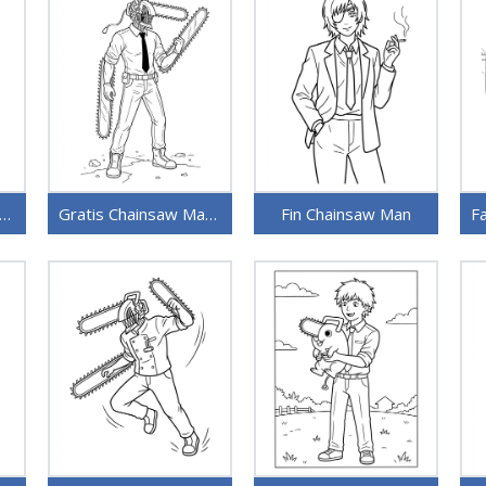
atis Chainsaw Man bilde
Gratis Chainsaw Man å skrive ut
Fin Chainsaw Man