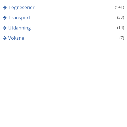
Tegneserier
(141)
Transport
(33)
Utdanning
(14)
Voksne
(7)