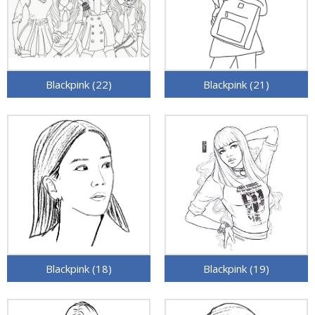
Blackpink (22)
Blackpink (21)
Blackpink (18)
Blackpink (19)