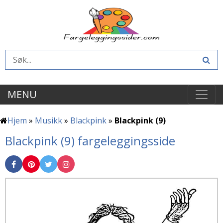
MENU
Hjem
»
Musikk
»
Blackpink
»
Blackpink (9)
Blackpink (9) fargeleggingsside