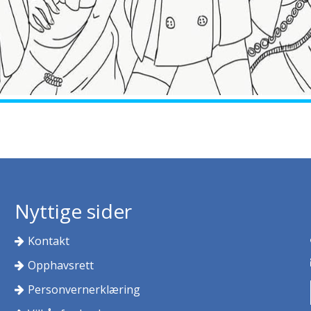
Nyttige sider
Kontakt
Opphavsrett
Personvernerklæring