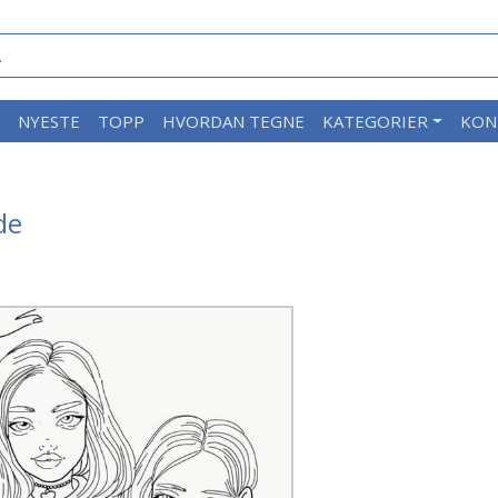
M
NYESTE
TOPP
HVORDAN TEGNE
KATEGORIER
KON
de