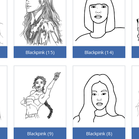
Blackpink (15)
Blackpink (14)
Blackpink (9)
Blackpink (8)