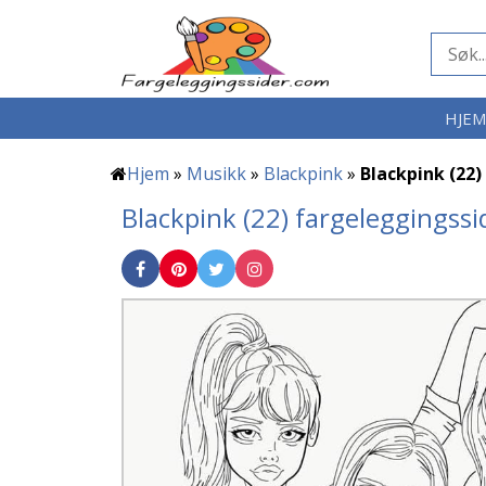
HJE
Hjem
»
Musikk
»
Blackpink
»
Blackpink (22)
Blackpink (22) fargeleggingssi