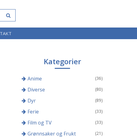
TAKT
Kategorier
Anime
(36)
Diverse
(80)
Dyr
(89)
Ferie
(33)
Film og TV
(33)
Grønnsaker og Frukt
(21)