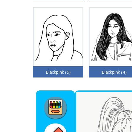
Blackpink (5)
Blackpink (4)