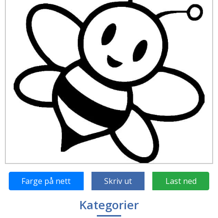
Farge på nett
Skriv ut
Last ned
Kategorier