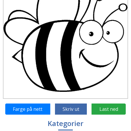
Farge på nett
Skriv ut
Last ned
Kategorier