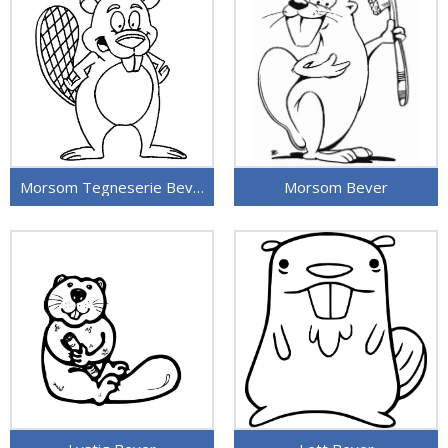
Morsom Tegneserie Bever
Morsom Bever