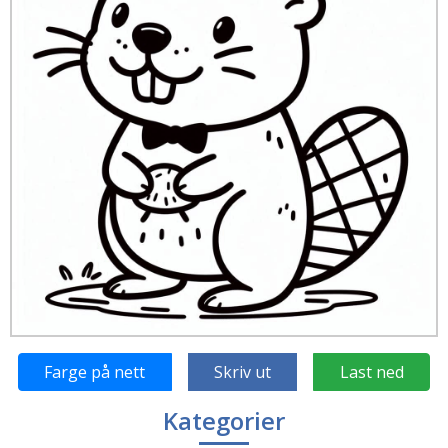
Farge på nett
Skriv ut
Last ned
Kategorier