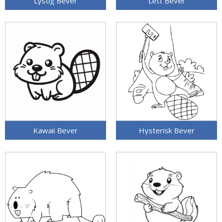
Lystig Bever
Lett Bever
Kawaii Bever
Hysterisk Bever