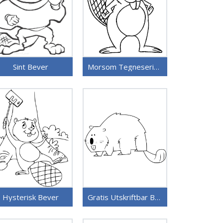
Sint Bever
Morsom Tegneserie Bever
Hysterisk Bever
Gratis Utskriftbar Bever