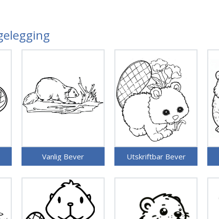
rgelegging
Vanlig Bever
Utskriftbar Bever