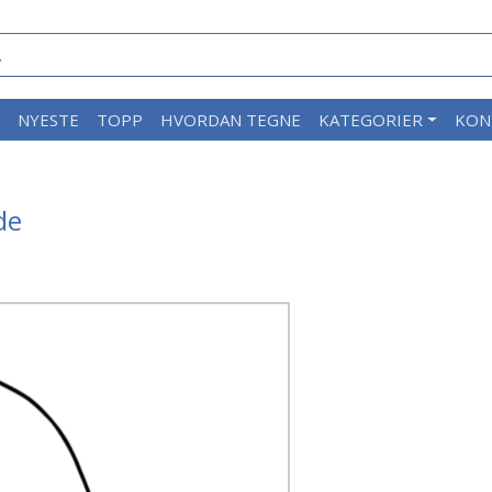
M
NYESTE
TOPP
HVORDAN TEGNE
KATEGORIER
KON
de