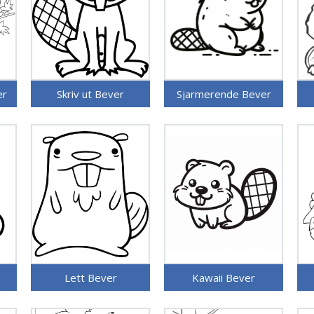
er
Skriv ut Bever
Sjarmerende Bever
Lett Bever
Kawaii Bever