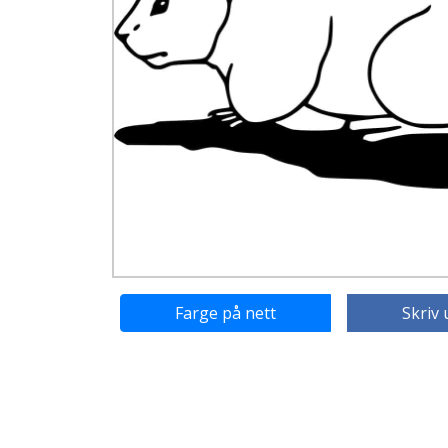
Farge på nett
Skriv 