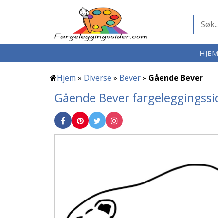
HJE
Hjem
»
Diverse
»
Bever
»
Gående Bever
Gående Bever fargeleggingssi