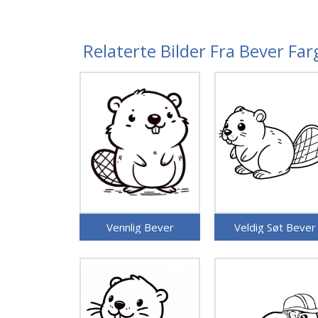
Relaterte Bilder Fra Bever Fa
Vennlig Bever
Veldig Søt Bever