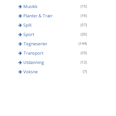
Musikk
(15)
Planter & Trær
(16)
Spill
(57)
Sport
(20)
Tegneserier
(144)
Transport
(33)
Utdanning
(12)
Voksne
(7)