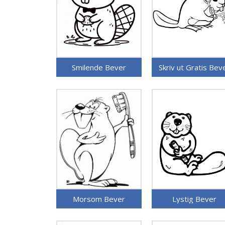
Smilende Bever
Skriv ut Gratis Bev
Morsom Bever
Lystig Bever