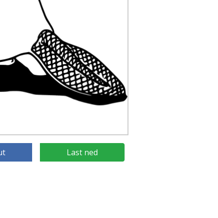
ut
Last ned