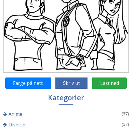
Farge på nett
Skriv ut
Last ned
Kategorier
Anime
(37)
Diverse
(57)