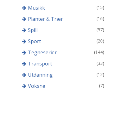
Musikk
(15)
Planter & Trær
(16)
Spill
(57)
Sport
(20)
Tegneserier
(144)
Transport
(33)
Utdanning
(12)
Voksne
(7)