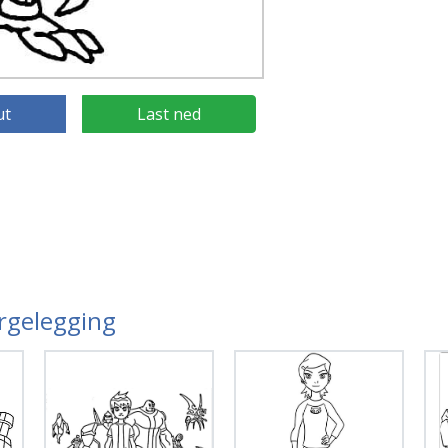
ut
Last ned
argelegging