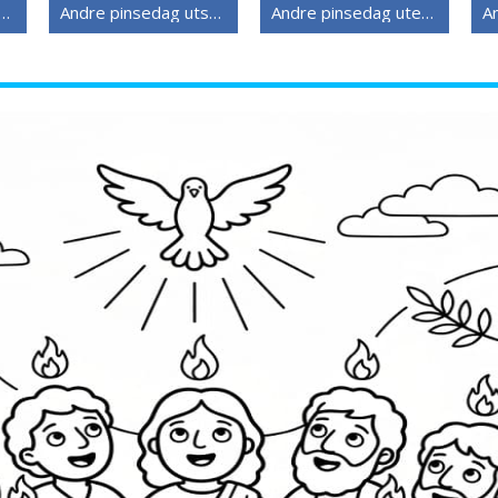
e pinsedag utskriftbar
Andre pinsedag utskriftbar for barn
Andre pinsedag uten kostnad