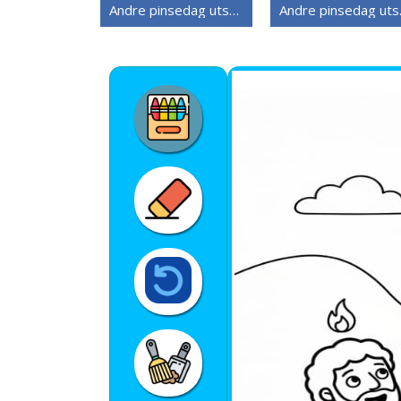
Andre pinsedag utskriftbart bilde
Andr