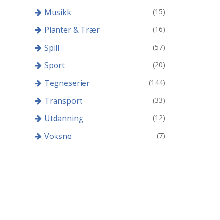
Musikk
(15)
Planter & Trær
(16)
Spill
(57)
Sport
(20)
Tegneserier
(144)
Transport
(33)
Utdanning
(12)
Voksne
(7)