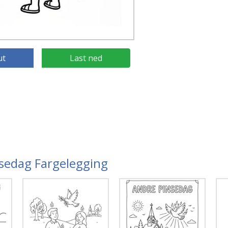
ut
Last ned
nsedag Fargelegging