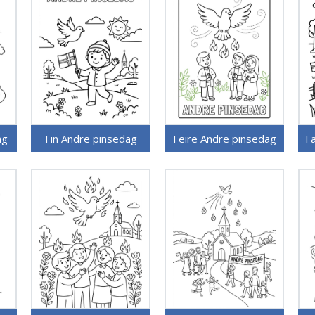
ag
Fin Andre pinsedag
Feire Andre pinsedag