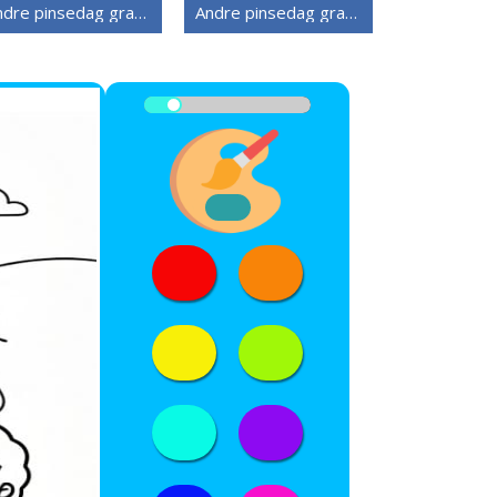
Andre pinsedag gratis
Andre pinsedag gratis utskriftbar