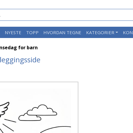
M
NYESTE
TOPP
HVORDAN TEGNE
KATEGORIER
KON
nsedag for barn
leggingsside