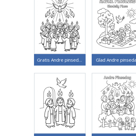
Gratis Andre pinsedag å skrive ut
Glad Andre pinsed