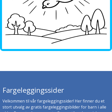
Fargeleggingssider
Velkommen til vår fargeleggingssider! Her finner du et
stort utvalg av gratis fargeleggingsbilder for barn i alle