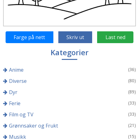
Farge på nett
Skriv ut
Last ned
Kategorier
Anime
(36)
Diverse
(80)
Dyr
(89)
Ferie
(33)
Film og TV
(33)
Grønnsaker og Frukt
(21)
Musikk
(15)