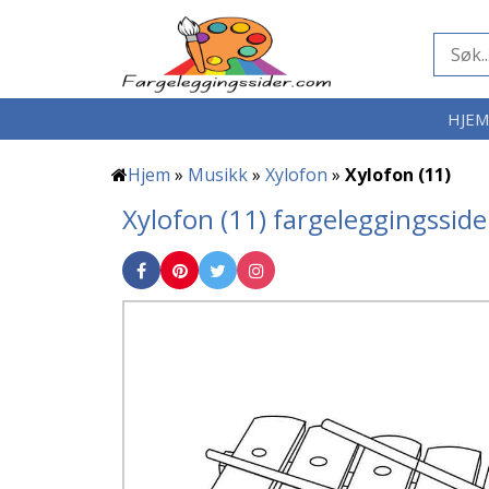
HJE
Hjem
»
Musikk
»
Xylofon
»
Xylofon (11)
Xylofon (11) fargeleggingsside