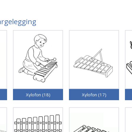
Fargelegging
Xylofon (18)
Xylofon (17)