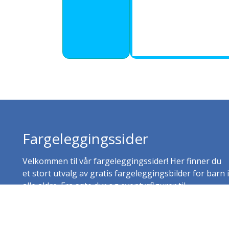
Fargeleggingssider
Velkommen til vår fargeleggingssider! Her finner du
et stort utvalg av gratis fargeleggingsbilder for barn i
alle aldre. Fra søte dyr og eventyrfigurer til
pedagogiske motiver – vi har noe for enhver smak.
Last ned, skriv ut og la kreativiteten blomstre!