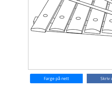
Farge på nett
Skriv 