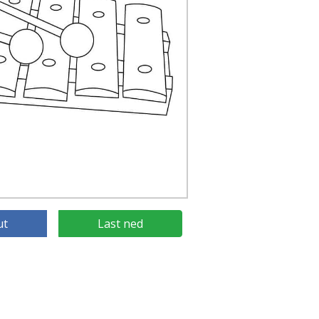
ut
Last ned