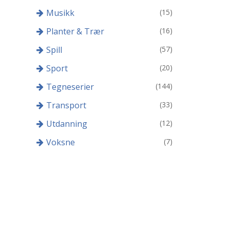
Musikk
(15)
Planter & Trær
(16)
Spill
(57)
Sport
(20)
Tegneserier
(144)
Transport
(33)
Utdanning
(12)
Voksne
(7)