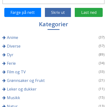
Farge på nett
Skriv ut
Last ned
Kategorier
Anime
(37)
Diverse
(57)
Dyr
(89)
Ferie
(34)
Film og TV
(33)
Grønnsaker og Frukt
(21)
Leker og dukker
(11)
Musikk
(15)
Natur
(13)