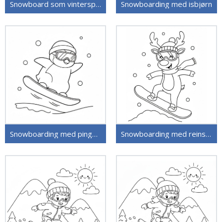
Snowboard som vintersport
Snowboarding med isbjørn
Snowboarding med pingvin
Snowboarding med reinsdyr