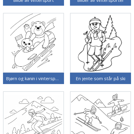
Bilde av vintersport
Bilder av vintersporter
Bjørn og kanin i vintersport
En jente som står på ski