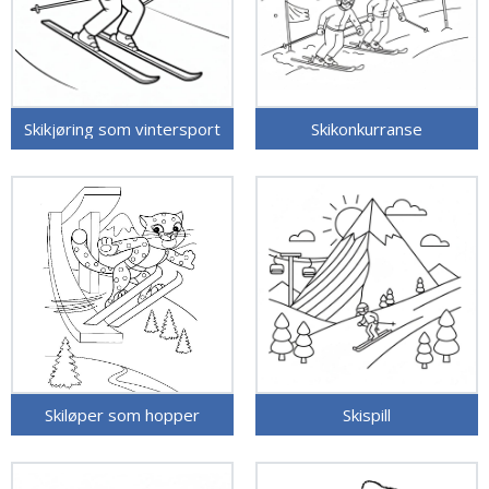
Skikjøring som vintersport
Skikonkurranse
Skiløper som hopper
Skispill