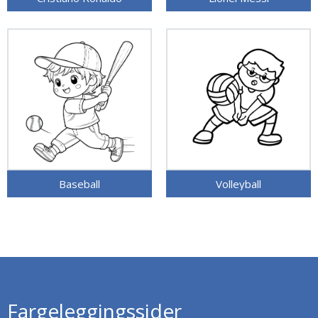
Baseball
Volleyball
Fargeleggingssider