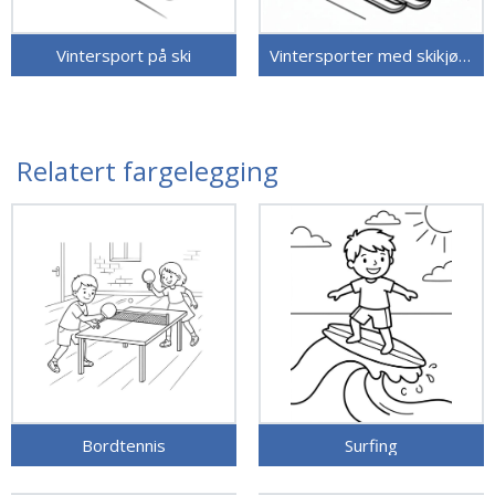
Vintersport på ski
Vintersporter med skikjøring
Relatert fargelegging
Bordtennis
Surfing