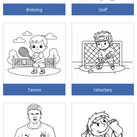
Boksing
Golf
Tennis
Ishockey