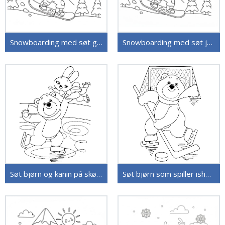
Snowboarding med søt gutt
Snowboarding med søt jente
Søt bjørn og kanin på skøyter
Søt bjørn som spiller ishockey