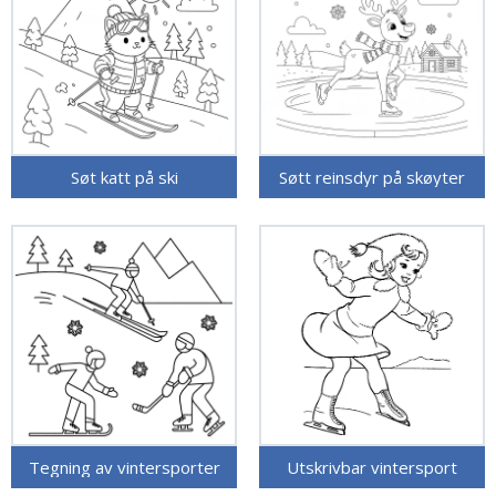
Søt katt på ski
Søtt reinsdyr på skøyter
Tegning av vintersporter
Utskrivbar vintersport