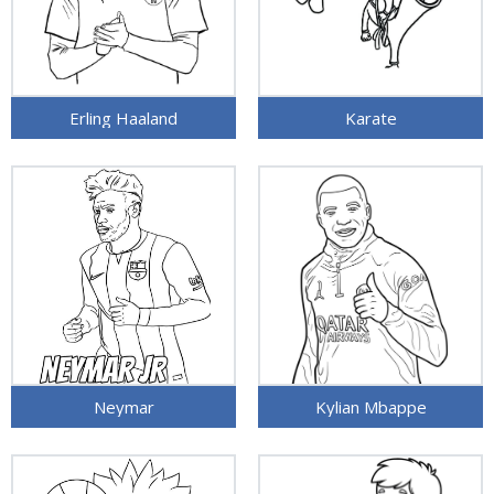
Erling Haaland
Karate
Neymar
Kylian Mbappe