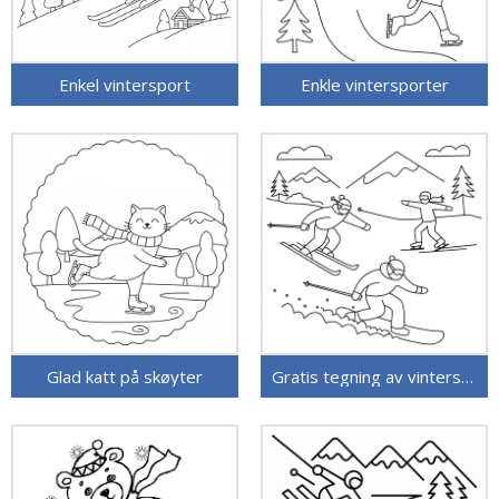
Enkel vintersport
Enkle vintersporter
Glad katt på skøyter
Gratis tegning av vintersporter