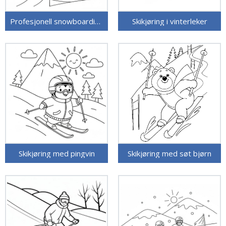
Profesjonell snowboarding
Skikjøring i vinterleker
Skikjøring med pingvin
Skikjøring med søt bjørn