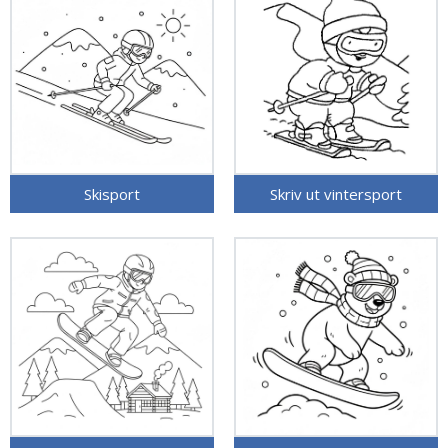
Skisport
Skriv ut vintersport