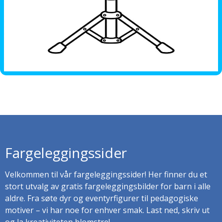
Fargeleggingssider
Velkommen til vår fargeleggingssider! Her finner du et
stort utvalg av gratis fargeleggingsbilder for barn i alle
aldre. Fra søte dyr og eventyrfigurer til pedagogiske
motiver – vi har noe for enhver smak. Last ned, skriv ut
og la kreativiteten blomstre!