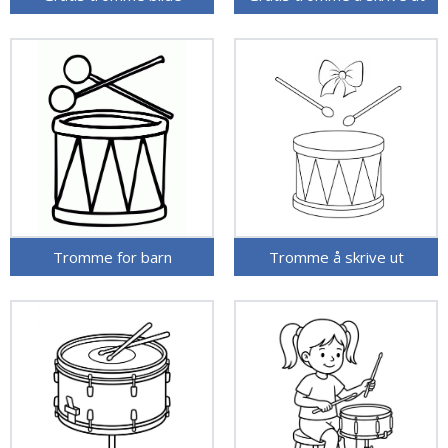
Tromme for barn
Tromme å skrive ut