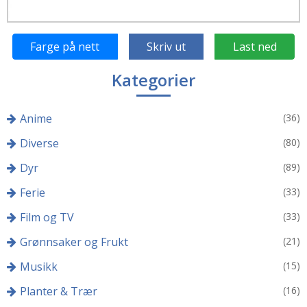
Farge på nett
Skriv ut
Last ned
Kategorier
Anime
(36)
Diverse
(80)
Dyr
(89)
Ferie
(33)
Film og TV
(33)
Grønnsaker og Frukt
(21)
Musikk
(15)
Planter & Trær
(16)