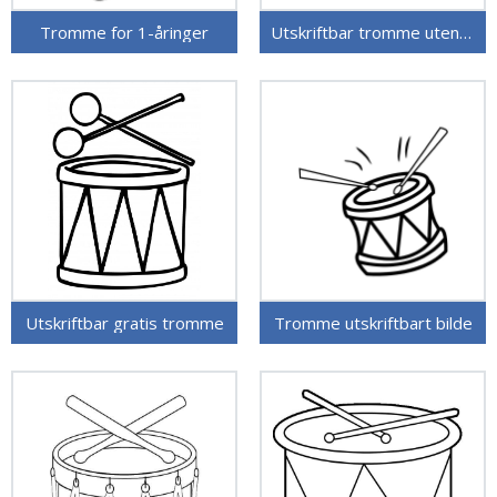
Tromme for 1-åringer
Utskriftbar tromme uten kostnad
Utskriftbar gratis tromme
Tromme utskriftbart bilde