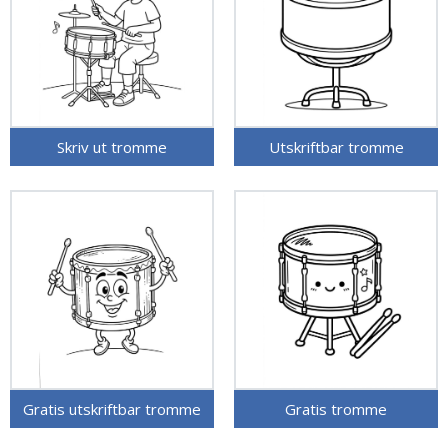
Skriv ut tromme
Utskriftbar tromme
Gratis utskriftbar tromme
Gratis tromme