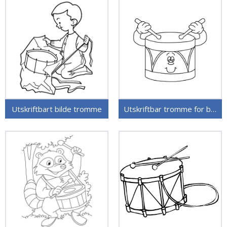
Utskriftbart bilde tromme
Utskriftbar tromme for barn