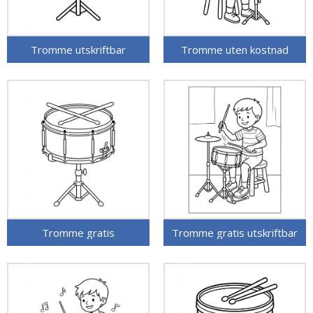
Tromme utskriftbar
Tromme uten kostnad
Tromme gratis
Tromme gratis utskriftbar