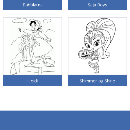
Babblarna
Saja Boys
Heidi
Shimmer og Shine