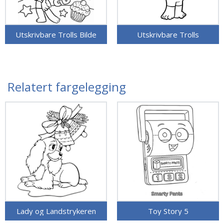
Utskrivbare Trolls Bilde
Utskrivbare Trolls
Relatert fargelegging
Lady og Landstrykeren
Toy Story 5