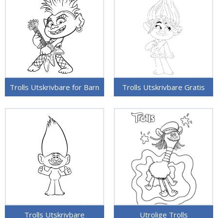
Trolls Utskrivbare for Barn
Trolls Utskrivbare Gratis
Trolls Utskrivbare
Utrolige Trolls