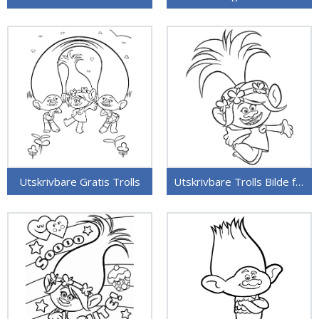
Utskrivbare Gratis Trolls
Utskrivbare Trolls Bilde for Barn