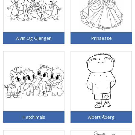
Alvin Og Gjengen
Prinsesse
Hatchimals
Albert Åberg