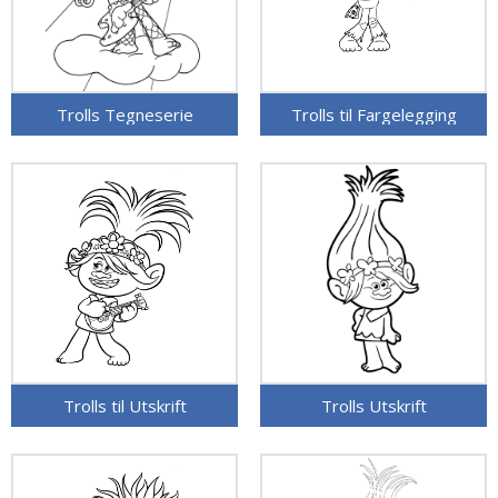
Trolls Tegneserie
Trolls til Fargelegging
Trolls til Utskrift
Trolls Utskrift