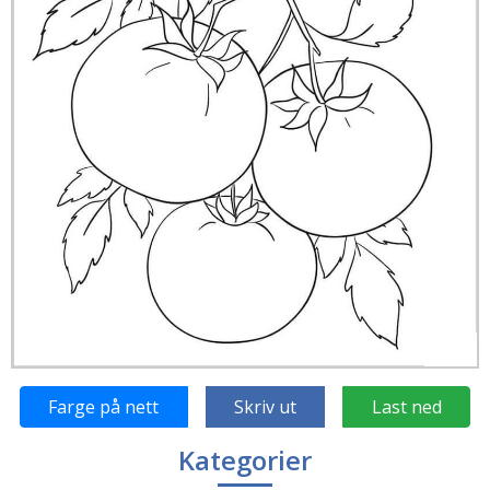
Farge på nett
Skriv ut
Last ned
Kategorier