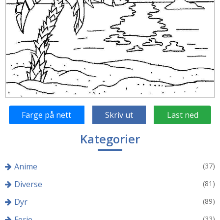
Farge på nett
Skriv ut
Last ned
Kategorier
Anime
(37)
Diverse
(81)
Dyr
(89)
Ferie
(33)