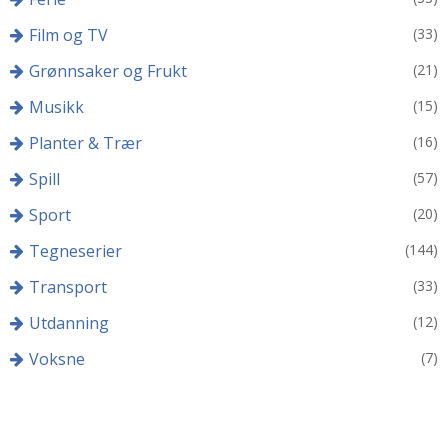
Film og TV
(33)
Grønnsaker og Frukt
(21)
Musikk
(15)
Planter & Trær
(16)
Spill
(57)
Sport
(20)
Tegneserier
(144)
Transport
(33)
Utdanning
(12)
Voksne
(7)