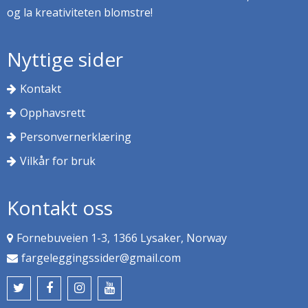
og la kreativiteten blomstre!
Nyttige sider
Kontakt
Opphavsrett
Personvernerklæring
Vilkår for bruk
Kontakt oss
Fornebuveien 1-3, 1366 Lysaker, Norway
fargeleggingssider@gmail.com