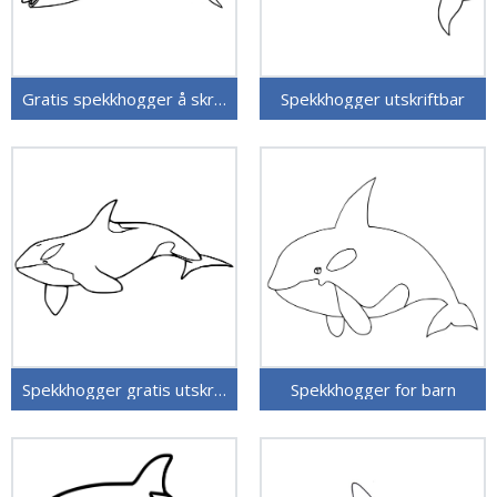
Gratis spekkhogger å skrive ut
Spekkhogger utskriftbar
Spekkhogger gratis utskriftbar
Spekkhogger for barn