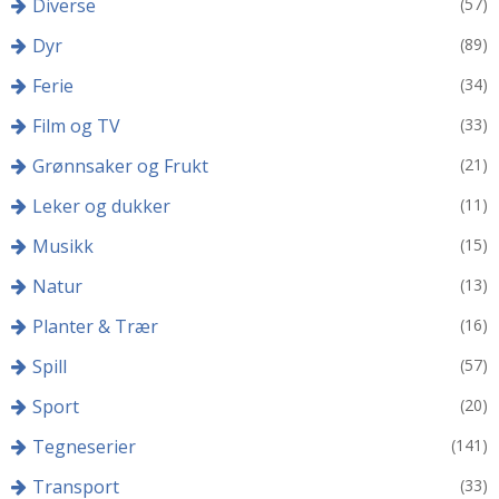
Diverse
(57)
Dyr
(89)
Ferie
(34)
Film og TV
(33)
Grønnsaker og Frukt
(21)
Leker og dukker
(11)
Musikk
(15)
Natur
(13)
Planter & Trær
(16)
Spill
(57)
Sport
(20)
Tegneserier
(141)
Transport
(33)