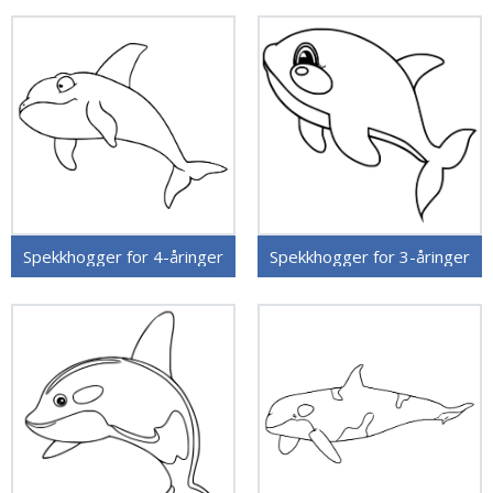
Spekkhogger for 4-åringer
Spekkhogger for 3-åringer