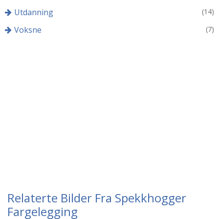
Utdanning
(14)
Voksne
(7)
Relaterte Bilder Fra Spekkhogger
Fargelegging