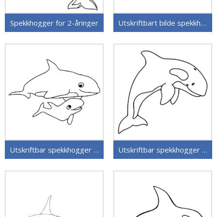
Spekkhogger for 2-åringer
Utskriftbart bilde spekkhogger
Utskriftbar spekkhogger uten kostnad
Utskriftbar spekkhogger for barn