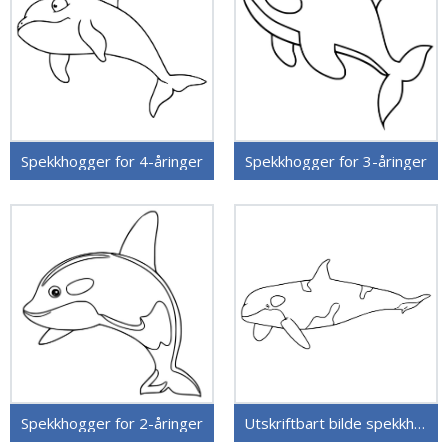
Spekkhogger for 4-åringer
Spekkhogger for 3-åringer
Spekkhogger for 2-åringer
Utskriftbart bilde spekkhogger