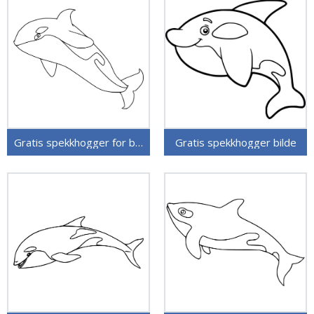
Gratis spekkhogger for barn
Gratis spekkhogger bilde