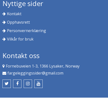
Nyttige sider
Kontakt
Opphavsrett
Personvernerklæring
Vilkår for bruk
Kontakt oss
Fornebuveien 1-3, 1366 Lysaker, Norway
fargeleggingssider@gmail.com