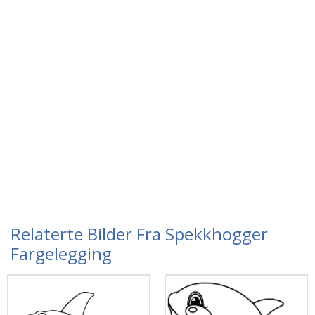
Relaterte Bilder Fra Spekkhogger
Fargelegging