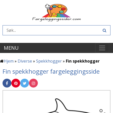
MENU
Hjem
»
Diverse
»
Spekkhogger
»
Fin spekkhogger
Fin spekkhogger fargeleggingsside