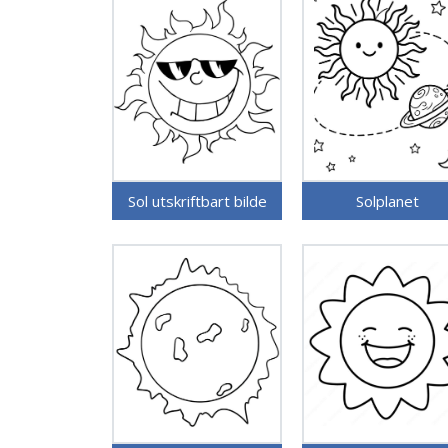
Sol utskriftbart bilde
Solplanet