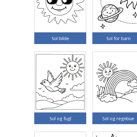
Sol bilde
Sol for barn
Sol og fugl
Sol og regnbue