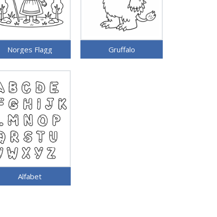
Norges Flagg
Gruffalo
Alfabet