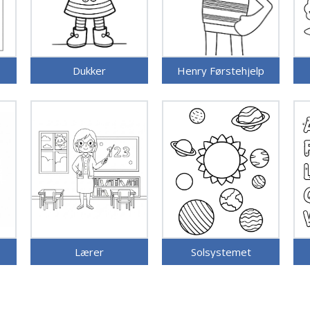
Dukker
Henry Førstehjelp
Lærer
Solsystemet