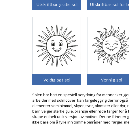
Utskriftbar gratis sol
Veldig søt sol
Vennlig sol
Solen har hatt en spesiell betydning for mennesker gjenn
arbeider med solmotiver, kan fargelegging derfor også
elementer som himmel, skyer, trær, blomster eller dyr,
barn velger sterke gule, oransje eller røde farger fo
skape en helt unik versjon av motivet. Denne friheten gjø
ikke bare om å fylle inn tomme områder med farger, me