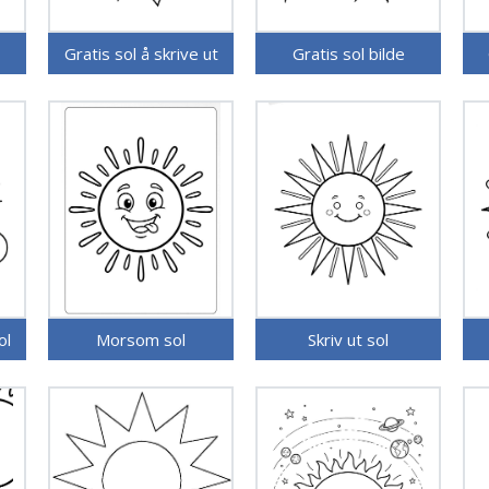
Gratis sol å skrive ut
Gratis sol bilde
ol
Morsom sol
Skriv ut sol