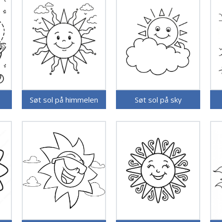
Søt sol på himmelen
Søt sol på sky