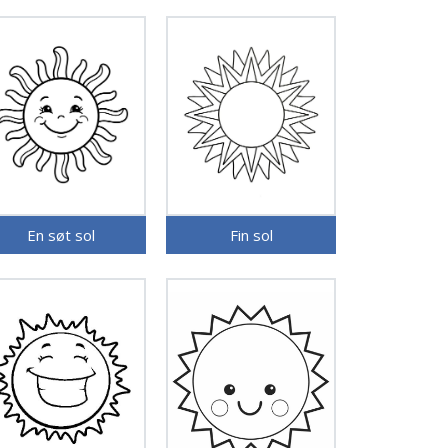
En søt sol
Fin sol