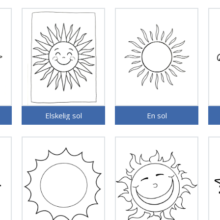
Elskelig sol
En sol