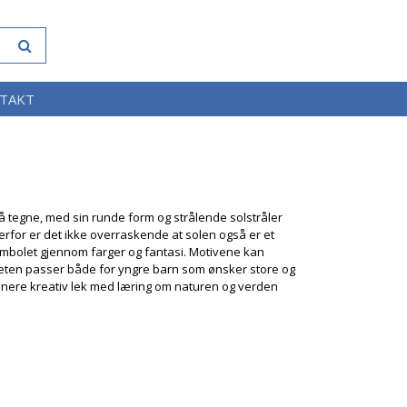
TAKT
å tegne, med sin runde form og strålende solstråler
erfor er det ikke overraskende at solen også er et
symbolet gjennom farger og fantasi. Motivene kan
viteten passer både for yngre barn som ønsker store og
mbinere kreativ lek med læring om naturen og verden