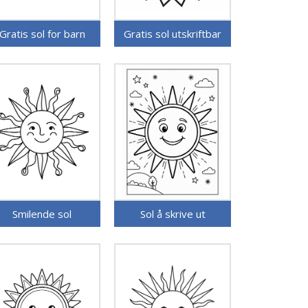
Gratis sol for barn
Gratis sol utskriftbar
Smilende sol
Sol å skrive ut