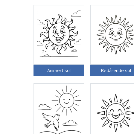
Animert sol
Bedårende sol