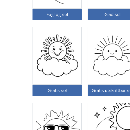
Fugl og sol
Glad sol
Gratis sol
Gratis utskriftbar s