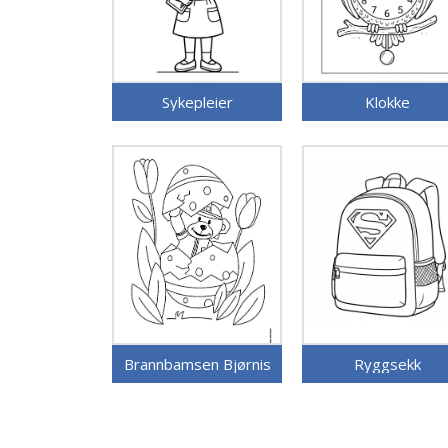
Sykepleier
Klokke
Brannbamsen Bjørnis
Ryggsekk