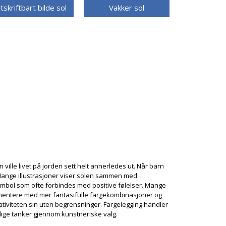
tskriftbart bilde sol
Vakker sol
ville livet på jorden sett helt annerledes ut. Når barn
 Mange illustrasjoner viser solen sammen med
symbol som ofte forbindes med positive følelser. Mange
rimentere med mer fantasifulle fargekombinasjoner og
reativiteten sin uten begrensninger. Fargelegging handler
ige tanker gjennom kunstneriske valg.