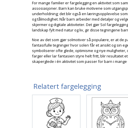
For mange familier er fargelegging en aktivitet som saml
assosiasjoner. Barn kan bruke motivene som utgangspunk
underholdning; det blir også en læringsopplevelse som st
og tålmodighet. Når barn arbeider med detaljer og velge
skjermer og digitale aktiviteter. Det gjør Sol fargelegg
landskap fylt med natur og liv, gir disse tegningene ba
Noe av det som gjør solmotiver så populære, er at de 
fantasifulle tegninger hvor solen får et ansikt og sin e
symboliserer ofte glede, optimisme og nye muligheter, o
farger eller lar fantasien styre helt fritt, blir resulta
skaperglede i én aktivitet som passer for barn i mange
Relatert fargelegging