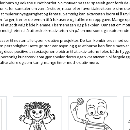
er barn og voksne rundt bordet. Solmotiver passer spesielt godt fordi de e
t for samtaler om vær, årstider, natur eller favorittaktivitetene sine u
imulerer nysgjerrighet og fantasi. Samtidig kan aktiviteten bidra til å utv
r farger, trener de evnen til å fokusere og fullføre en oppgave. Mange opp
ing til et godt valg både hjemme, i barnehagen og på skolen. Uansett om moti
rn muligheten til å utforske kreativiteten sin på en morsom og inspirerende
passer til nesten alle typer kreative prosjekter. De kan kombineres med 
gen personlighet. Dette gir stor variasjon og gjør at barna kan finne motiv
g disse positive assosiasjonene bidrar til at aktivitetene føles både hygge
tet et personlig kunstverk som gjenspeiler deres egen kreativitet. Sol farge
 ulike aldre og som kan gi mange timer med kreativ moro.