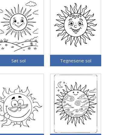
Søt sol
Tegneserie sol