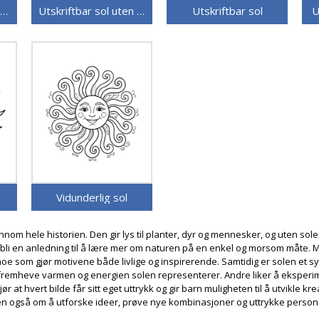
Utskriftbar sol for barn
Utskriftbar sol uten kostnad
Utskriftbar sol
U
Vidunderlig sol
om hele historien. Den gir lys til planter, dyr og mennesker, og uten solen 
 bli en anledning til å lære mer om naturen på en enkel og morsom måte.
 noe som gjør motivene både livlige og inspirerende. Samtidig er solen et 
r å fremheve varmen og energien solen representerer. Andre liker å ekspe
r at hvert bilde får sitt eget uttrykk og gir barn muligheten til å utvikle k
n også om å utforske ideer, prøve nye kombinasjoner og uttrykke personl