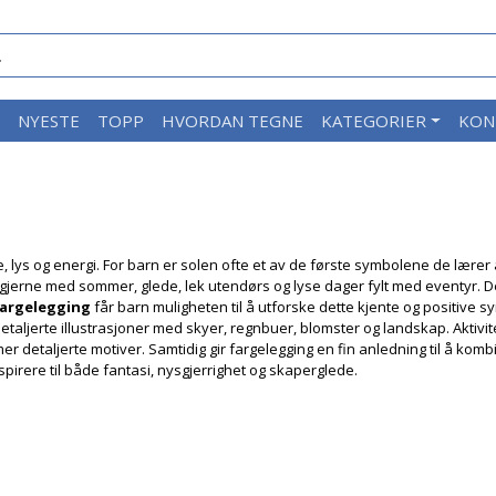
M
NYESTE
TOPP
HVORDAN TEGNE
KATEGORIER
KON
 lys og energi. For barn er solen ofte et av de første symbolene de lærer 
 gjerne med sommer, glede, lek utendørs og lyse dager fylt med eventyr. D
fargelegging
får barn muligheten til å utforske dette kjente og positive 
detaljerte illustrasjoner med skyer, regnbuer, blomster og landskap. Akti
mer detaljerte motiver. Samtidig gir fargelegging en fin anledning til å ko
spirere til både fantasi, nysgjerrighet og skaperglede.