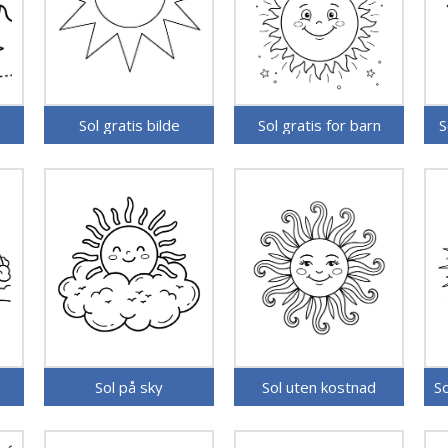
Sol gratis bilde
Sol gratis for barn
S
Sol på sky
Sol uten kostnad