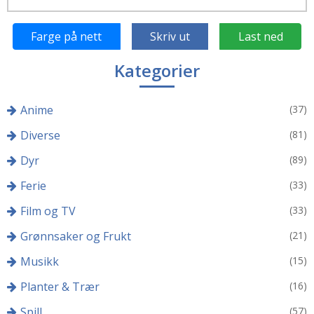
Farge på nett
Skriv ut
Last ned
Kategorier
Anime
(37)
Diverse
(81)
Dyr
(89)
Ferie
(33)
Film og TV
(33)
Grønnsaker og Frukt
(21)
Musikk
(15)
Planter & Trær
(16)
Spill
(57)