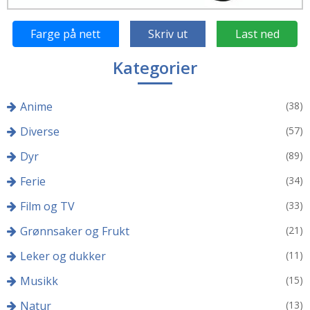
Farge på nett
Skriv ut
Last ned
Kategorier
Anime
(38)
Diverse
(57)
Dyr
(89)
Ferie
(34)
Film og TV
(33)
Grønnsaker og Frukt
(21)
Leker og dukker
(11)
Musikk
(15)
Natur
(13)