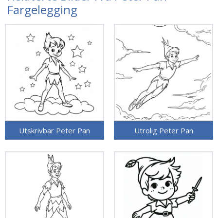
Fargelegging
Utskrivbar Peter Pan
Utrolig Peter Pan