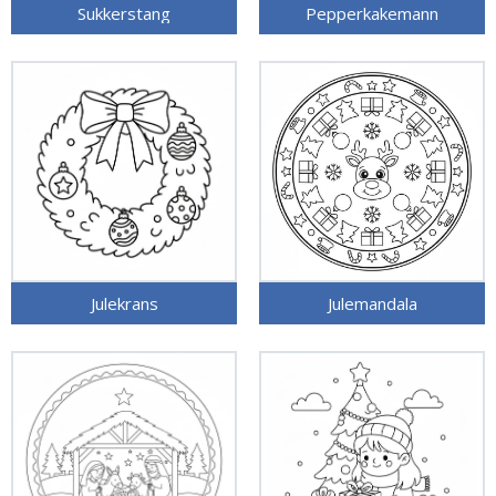
Sukkerstang
Pepperkakemann
Julekrans
Julemandala