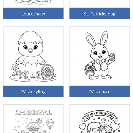
Leprechaun
St. Patricks dag
Påskekylling
Påskehare