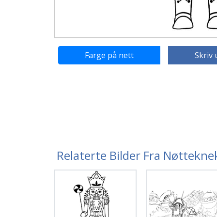
Farge på nett
Skriv 
Relaterte Bilder Fra Nøttekn