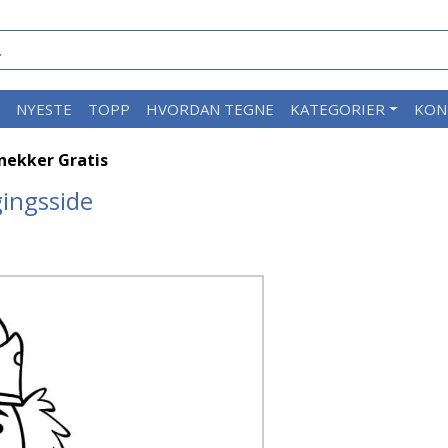
M
NYESTE
TOPP
HVORDAN TEGNE
KATEGORIER
KON
nekker Gratis
gingsside