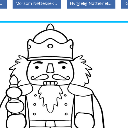
r Gratis Utskriftbar
Morsom Nøtteknekker
Hyggelig Nøtteknekker
G