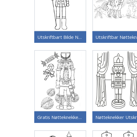
Utskriftbart Bilde Nøtteknekker
Uts
Gratis Nøtteknekker å Skrive ut