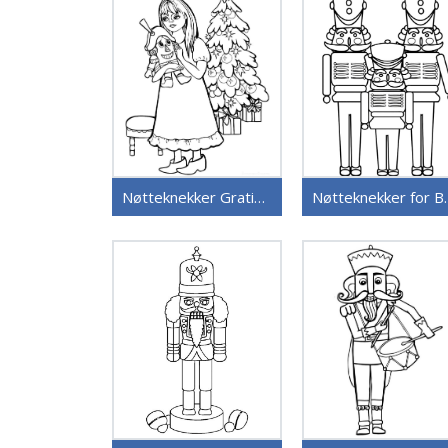
Nøtteknekker Gratis for Barn
Nøttekn