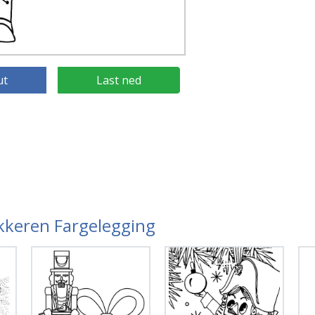
ut
Last ned
ekkeren Fargelegging