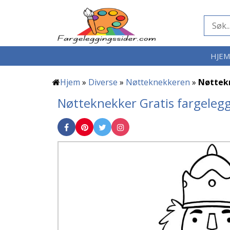
HJE
Hjem
»
Diverse
»
Nøtteknekkeren
»
Nøttek
Nøtteknekker Gratis fargeleg