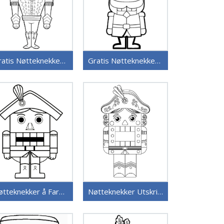
Gratis Nøtteknekker for Barn
Gratis Nøtteknekker Bilde
Nøtteknekker å Fargelegge
Nøtteknekker Utskriftbar for Barn