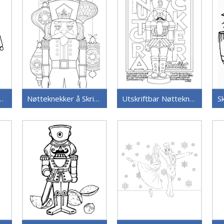
ekker for Barn
Nøtteknekker å Skrive ut
Utskriftbar Nøtteknekker
S