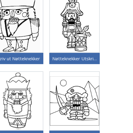
kriv ut Nøtteknekker
Nøtteknekker Utskriftbar