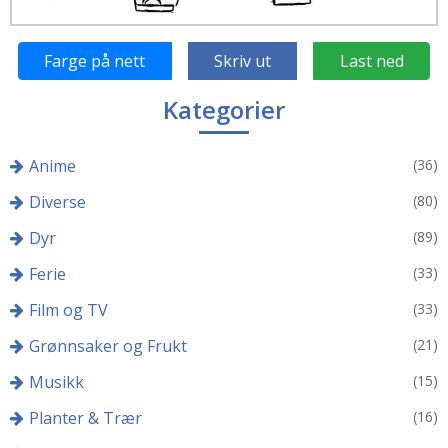
Farge på nett
Skriv ut
Last ned
Kategorier
Anime
(36)
Diverse
(80)
Dyr
(89)
Ferie
(33)
Film og TV
(33)
Grønnsaker og Frukt
(21)
Musikk
(15)
Planter & Trær
(16)