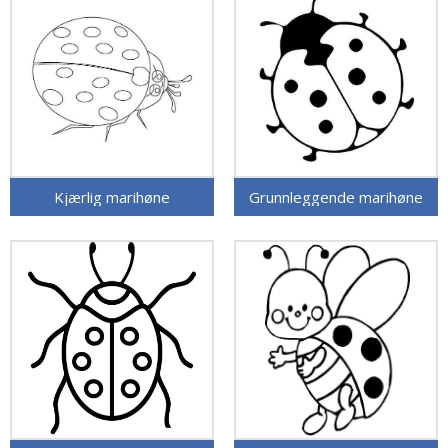
Kjærlig marihøne
Grunnleggende marihøne