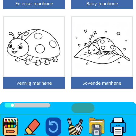
En enkel marihøne
Baby-marihøne
Vennlig marihøne
Sovende marihøne