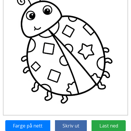
Farge på nett
Skriv ut
Last ned