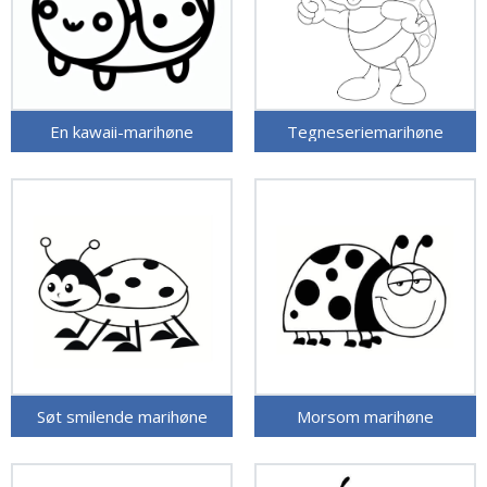
En kawaii-marihøne
Tegneseriemarihøne
Søt smilende marihøne
Morsom marihøne