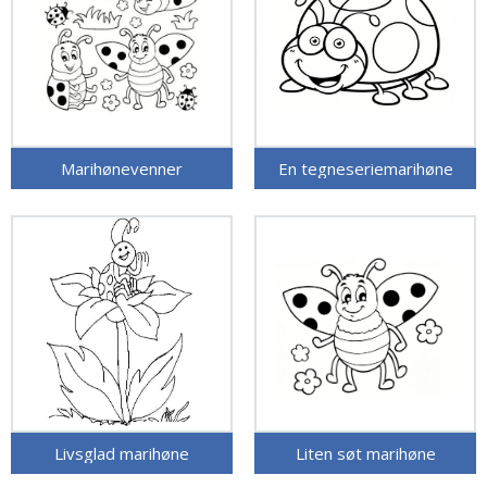
Marihønevenner
En tegneseriemarihøne
Livsglad marihøne
Liten søt marihøne