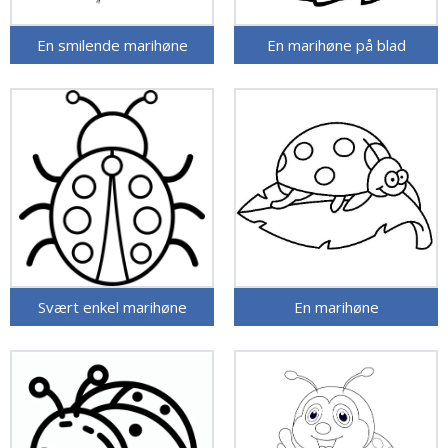
En smilende marihøne
En marihøne på blad
Svært enkel marihøne
En marihøne