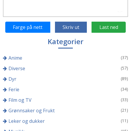
Farge på nett
Skriv ut
Last ned
Kategorier
Anime
(37)
Diverse
(57)
Dyr
(89)
Ferie
(34)
Film og TV
(33)
Grønnsaker og Frukt
(21)
Leker og dukker
(11)