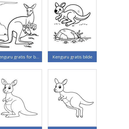
Kenguru gratis for barn
Kenguru gratis bilde