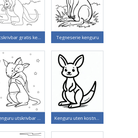
Utskrivbar gratis kenguru
Tegneserie kenguru
Kenguru utskrivbar for barn
Kenguru uten kostnad