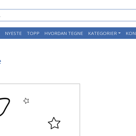
M
NYESTE
TOPP
HVORDAN TEGNE
KATEGORIER
KON
e