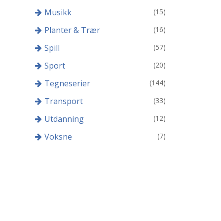
Musikk
(15)
Planter & Trær
(16)
Spill
(57)
Sport
(20)
Tegneserier
(144)
Transport
(33)
Utdanning
(12)
Voksne
(7)