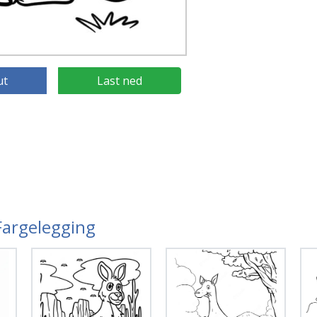
ut
Last ned
Fargelegging