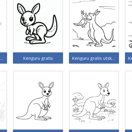
Kenguru til fargelegging
Kenguru gratis
Kenguru gratis utskrivbar