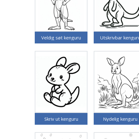
Veldig søt kenguru
Utskrivbar kengur
Skriv ut kenguru
Nydelig kenguru