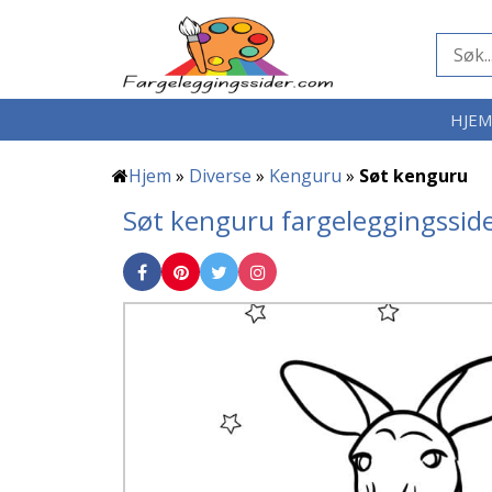
HJE
Hjem
»
Diverse
»
Kenguru
»
Søt kenguru
Søt kenguru fargeleggingssid