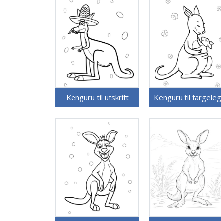
Kenguru til utskrift