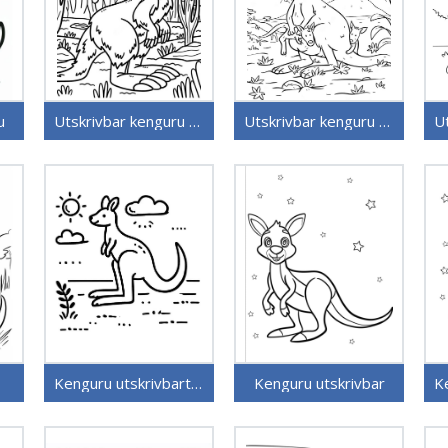
u
Utskrivbar kenguru for barn
Utskrivbar kenguru bilde
Kenguru utskrivbart bilde
Kenguru utskrivbar