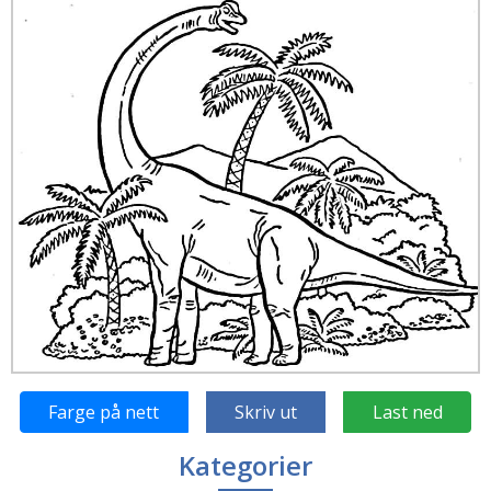
Farge på nett
Skriv ut
Last ned
Kategorier