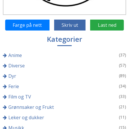
Farge på nett
Skriv ut
Last ned
Kategorier
Anime
(37)
Diverse
(57)
Dyr
(89)
Ferie
(34)
Film og TV
(33)
Grønnsaker og Frukt
(21)
Leker og dukker
(11)
Musikk
(15)