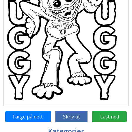
Farge på nett
Skriv ut
Last ned
Kategorier