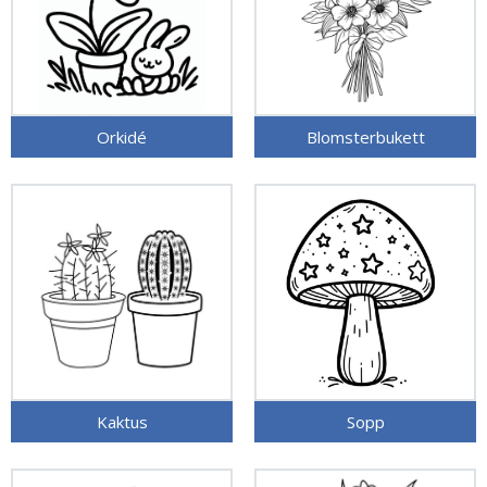
Orkidé
Blomsterbukett
Kaktus
Sopp