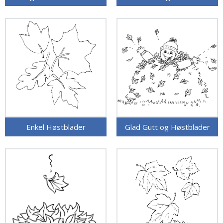
Enkel Høstblader
Glad Gutt og Høstblader