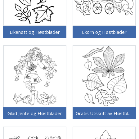
Eikenøtt og Høstblader
Ekorn og Høstblader
Glad Jente og Høstblader
Gratis Utskrift av Høstblader