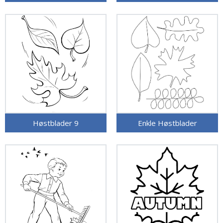
Høstblader 9
Enkle Høstblader