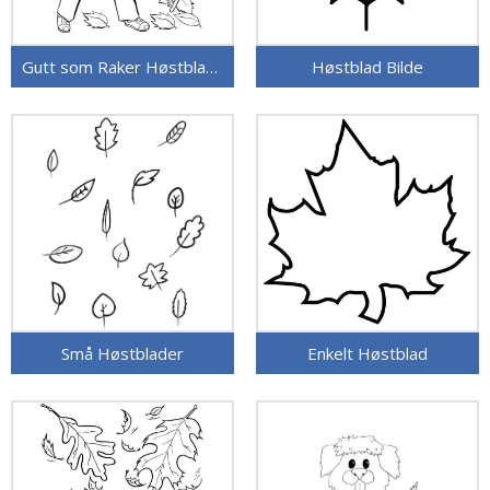
Gutt som Raker Høstblader
Høstblad Bilde
Små Høstblader
Enkelt Høstblad