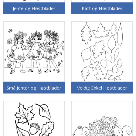
Jente og Høstblader
Katt og Høstblader
Små Jenter og Høstblader
Veldig Enkel Høstblader