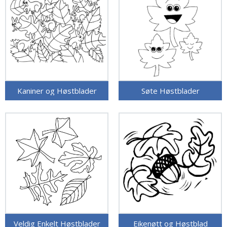
Kaniner og Høstblader
Søte Høstblader
Veldig Enkelt Høstblader
Eikenøtt og Høstblad