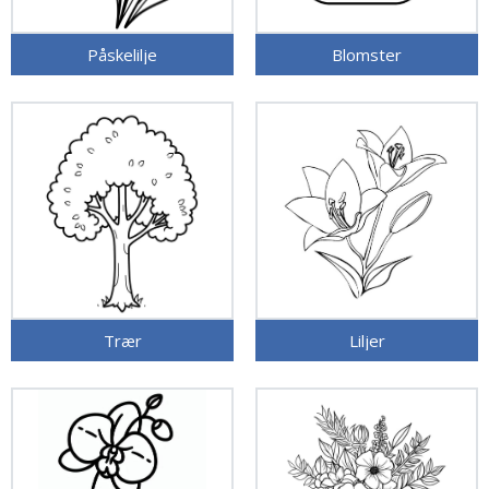
Påskelilje
Blomster
Trær
Liljer