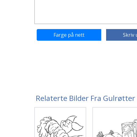
Farge på nett
Skriv 
Relaterte Bilder Fra Gulrøtte