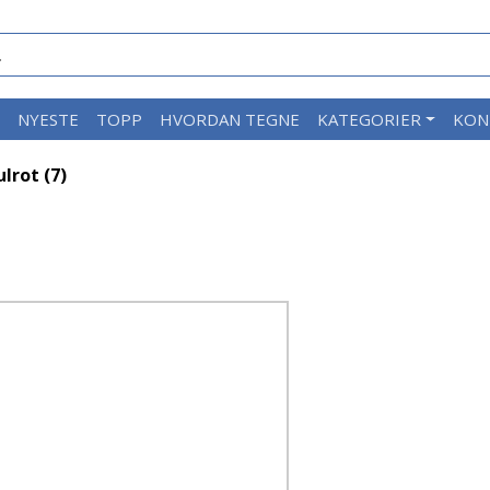
M
NYESTE
TOPP
HVORDAN TEGNE
KATEGORIER
KON
lrot (7)