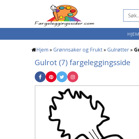
HJE
Hjem
»
Grønnsaker og Frukt
»
Gulrøtter
»
Gu
Gulrot (7) fargeleggingsside