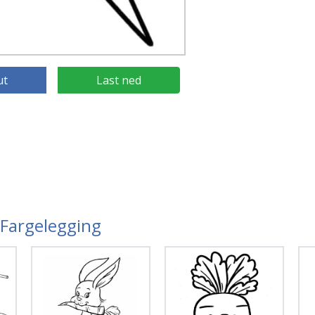
ut
Last ned
r Fargelegging