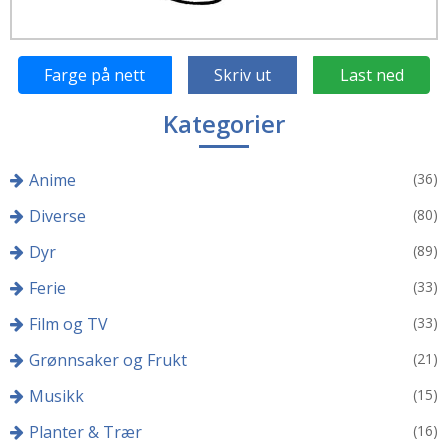
Farge på nett
Skriv ut
Last ned
Kategorier
Anime
(36)
Diverse
(80)
Dyr
(89)
Ferie
(33)
Film og TV
(33)
Grønnsaker og Frukt
(21)
Musikk
(15)
Planter & Trær
(16)