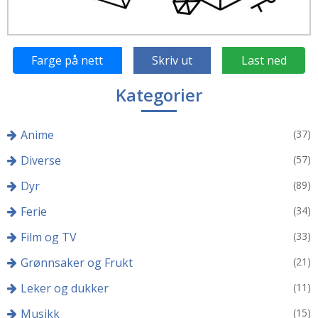
Farge på nett
Skriv ut
Last ned
Kategorier
Anime
(37)
Diverse
(57)
Dyr
(89)
Ferie
(34)
Film og TV
(33)
Grønnsaker og Frukt
(21)
Leker og dukker
(11)
Musikk
(15)