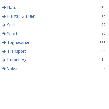
Natur
(13)
Planter & Trær
(16)
Spill
(57)
Sport
(20)
Tegneserier
(141)
Transport
(33)
Utdanning
(14)
Voksne
(7)