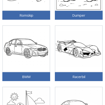
Romskip
Dumper
BMW
Racerbil