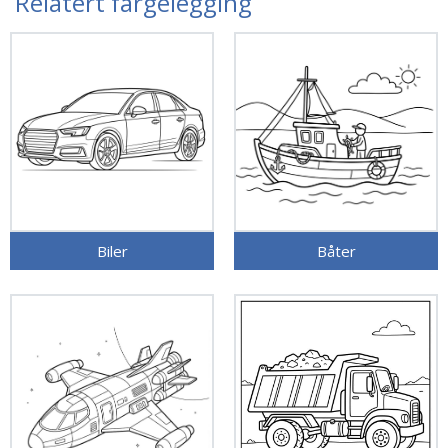
Relatert fargelegging
Biler
Båter