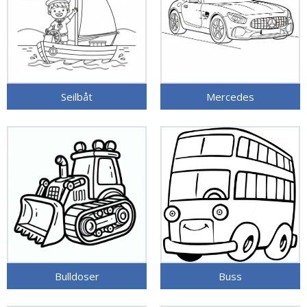
Seilbåt
Mercedes
Bulldoser
Buss