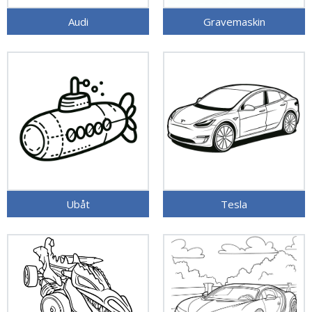
Audi
Gravemaskin
Ubåt
Tesla