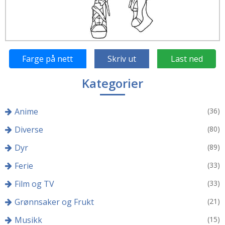
Farge på nett
Skriv ut
Last ned
Kategorier
Anime
(36)
Diverse
(80)
Dyr
(89)
Ferie
(33)
Film og TV
(33)
Grønnsaker og Frukt
(21)
Musikk
(15)