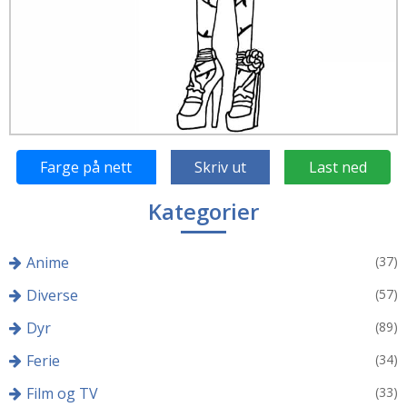
Farge på nett
Skriv ut
Last ned
Kategorier
Anime
(37)
Diverse
(57)
Dyr
(89)
Ferie
(34)
Film og TV
(33)