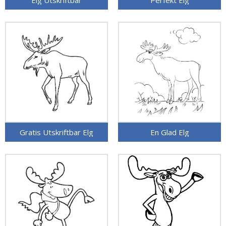
Gratis Utskriftbar Elg
En Glad Elg