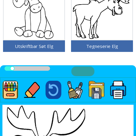
Utskriftbar Søt Elg
Tegneserie Elg