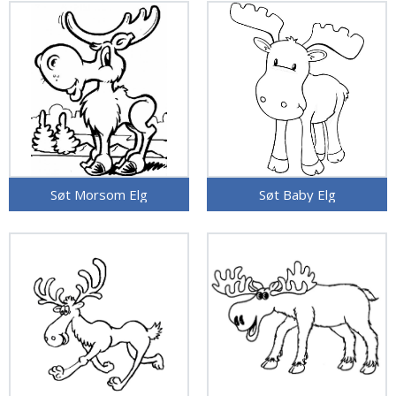
Søt Morsom Elg
Søt Baby Elg