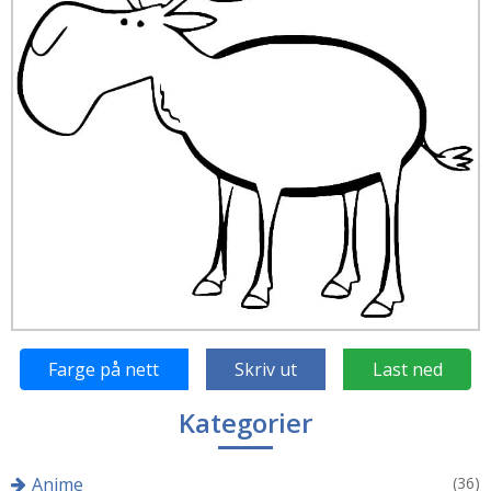
Farge på nett
Skriv ut
Last ned
Kategorier
Anime
(36)