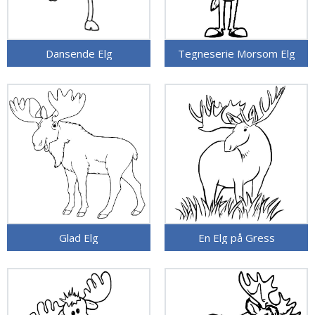
Dansende Elg
Tegneserie Morsom Elg
Glad Elg
En Elg på Gress