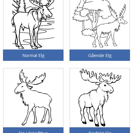
Normal Elg
Gående Elg
Elg Utskriftbar
Perfekt Elg