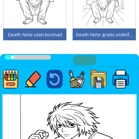
Death Note uten kostnad
Death Note gratis utskriftbar