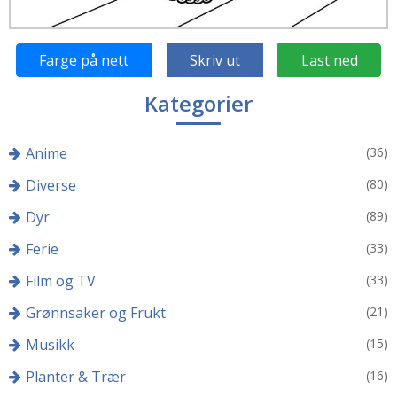
Farge på nett
Skriv ut
Last ned
Kategorier
Anime
(36)
Diverse
(80)
Dyr
(89)
Ferie
(33)
Film og TV
(33)
Grønnsaker og Frukt
(21)
Musikk
(15)
Planter & Trær
(16)