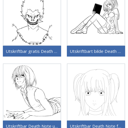
Utskriftbar gratis Death Note
Utskriftbart bilde Death Note
Utskriftbar Death Note uten kostnad
Utskriftbar Death Note for barn