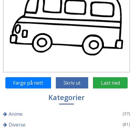
Farge på nett
Skriv ut
Last ned
Kategorier
Anime
(37)
Diverse
(81)