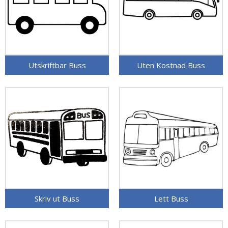
Utskriftbar Buss
Uten Kostnad Buss
Skriv ut Buss
Lett Buss