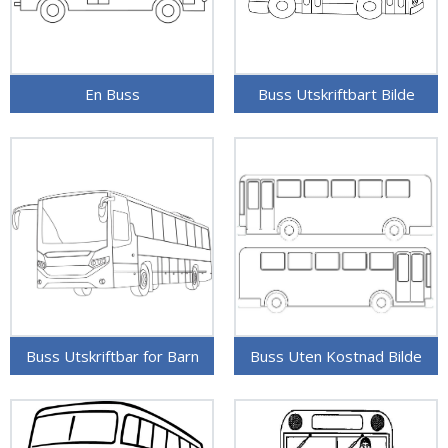
En Buss
Buss Utskriftbart Bilde
Buss Utskriftbar for Barn
Buss Uten Kostnad Bilde