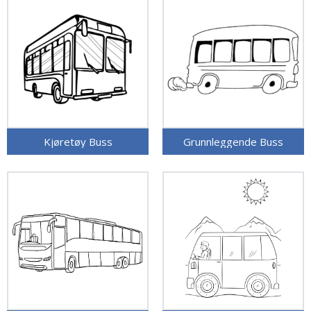
Kjøretøy Buss
Grunnleggende Buss