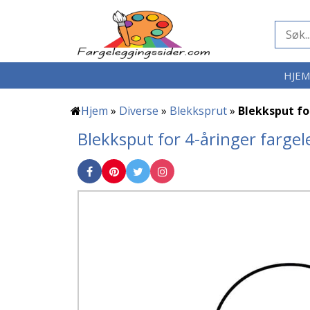
HJE
Hjem
»
Diverse
»
Blekksprut
»
Blekksput fo
Blekksput for 4-åringer farge