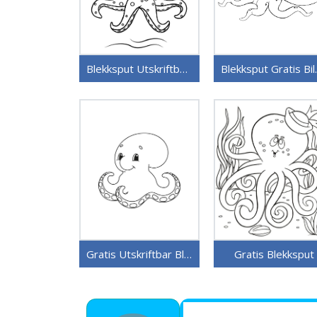
Blekksput Utskriftbart Bilde
Blekks
Gratis Utskriftbar Blekksput
Gratis Blekksput