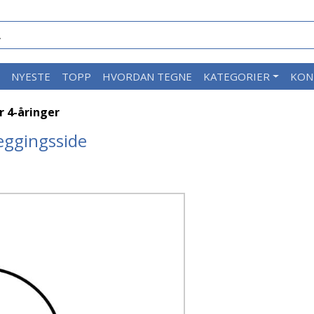
M
NYESTE
TOPP
HVORDAN TEGNE
KATEGORIER
KON
r 4-åringer
leggingsside