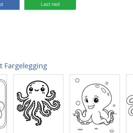
ut
Last ned
ut Fargelegging