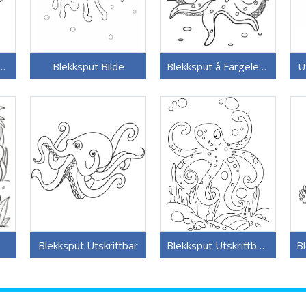
put Gratis Bilde
Blekksput Bilde
Blekksput å Fargelegge
U
Blekksput Utskriftbar
Blekksput Utskriftbar for Barn