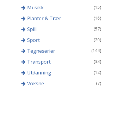
Musikk
(15)
Planter & Trær
(16)
Spill
(57)
Sport
(20)
Tegneserier
(144)
Transport
(33)
Utdanning
(12)
Voksne
(7)