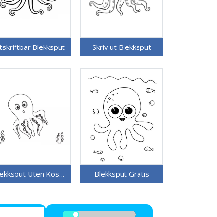
tskriftbar Blekksput
Skriv ut Blekksput
Blekksput Uten Kostnad
Blekksput Gratis