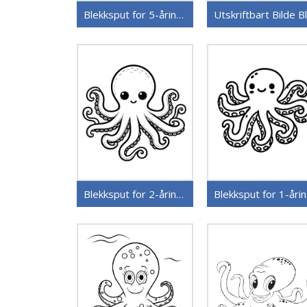
Blekksput for 5-åringer
Blekksput for 2-åringer
Bl