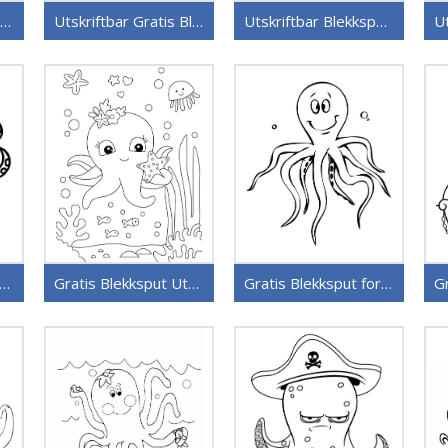
Utskriftbart Bilde Blekksput
Utskriftbar Gratis Blekksput
Utskriftbar Blekksput Uten Kostnad
ekksput for 1-åringer
Gratis Blekksput Utskriftbar
Gratis Blekksput for Barn