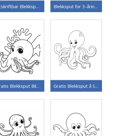
Utskriftbar Blekksput for Barn
Blekksput for 3-åringer
Gratis Blekksput Bilde
Gratis Blekksput å Skrive ut