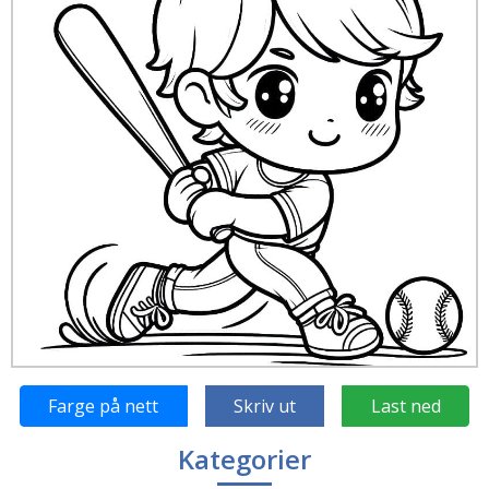
Farge på nett
Skriv ut
Last ned
Kategorier