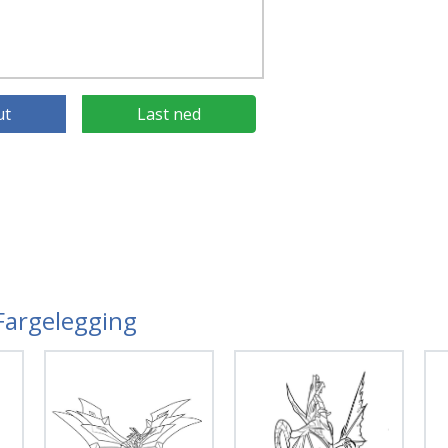
ut
Last ned
 Fargelegging