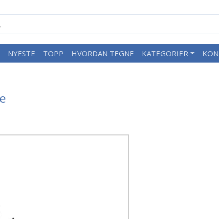
M
NYESTE
TOPP
HVORDAN TEGNE
KATEGORIER
KON
de