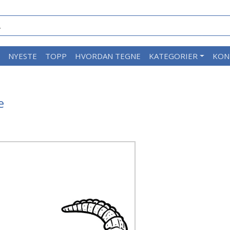
M
NYESTE
TOPP
HVORDAN TEGNE
KATEGORIER
KON
e