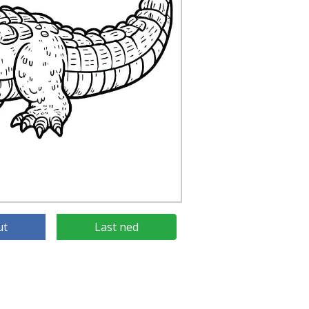
ut
Last ned