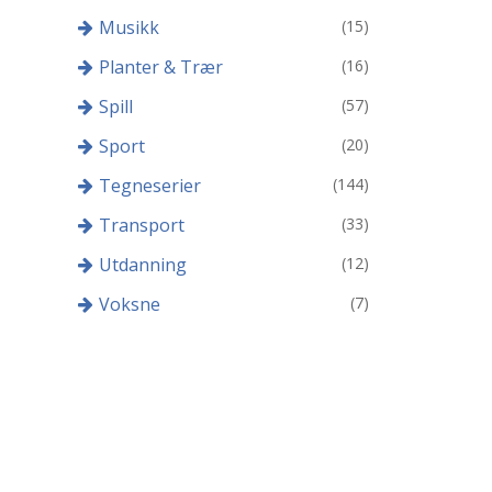
Musikk
(15)
Planter & Trær
(16)
Spill
(57)
Sport
(20)
Tegneserier
(144)
Transport
(33)
Utdanning
(12)
Voksne
(7)